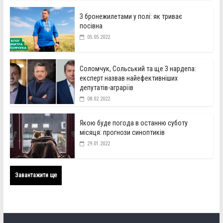
З бронежилетами у полі: як триває
посівна
05.05.2022
Соломчук, Сольський та ще 3 нардепа:
експерт назвав найефективніших
депутатів-аграріїв
08.02.2022
Якою буде погода в останню суботу
місяця: прогнози синоптиків
29.01.2022
Завантажити ще