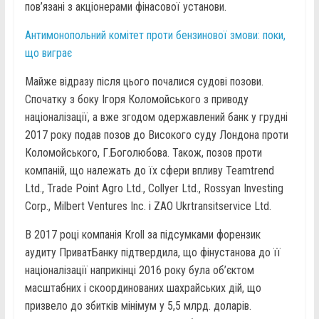
пов’язані з акціонерами фінасової установи.
Антимонопольний комітет проти бензинової змови: поки,
що виграє
Майже відразу після цього почалися судові позови.
Спочатку з боку Ігоря Коломойського з приводу
націоналізації, а вже згодом одержавлений банк у грудні
2017 року подав позов до Високого суду Лондона проти
Коломойського, Г.Боголюбова. Також, позов проти
компаній, що належать до їх сфери впливу Teamtrend
Ltd., Trade Point Agro Ltd., Collyer Ltd., Rossyan Investing
Corp., Milbert Ventures Inc. і ZAO Ukrtransitservice Ltd.
В 2017 році компанія Kroll за підсумками форензик
аудиту ПриватБанку підтвердила, що фінустанова до її
націоналізації наприкінці 2016 року була об’єктом
масштабних і скоординованих шахрайських дій, що
призвело до збитків мінімум у 5,5 млрд. доларів.