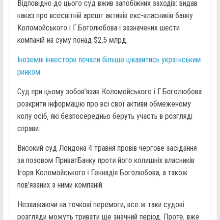
Відповідно до цього суд вжив запобіжних заходів: видав
наказ про всесвітній арешт активів екс-власників банку
Коломойського і Г.Боголюбова і зазначених шести
компаній на суму понад $2,5 млрд.
Іноземні інвестори почали більше цікавитись українським
ринком
Суд при цьому зобов’язав Коломойського і Г.Боголюбова
розкрити інформацію про всі свої активи обмеженому
колу осіб, які безпосередньо беруть участь в розгляді
справи.
Високий суд Лондона 4 травня провів чергове засідання
за позовом ПриватБанку проти його колишніх власників
Ігоря Коломойського і Геннадія Боголюбова, а також
пов’язаних з ними компаній.
Незважаючи на точкові перемоги, все ж таки судові
розгляди можуть тривати ще значний період. Проте, вже