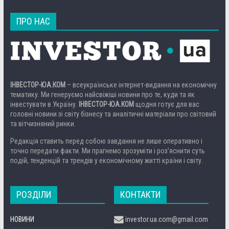
ПРО НАС
ІНВЕСТОР-ЮА.КОМ
– всеукраїнське інтернет-видання на економічну
тематику. Ми генеруємо найсвіжіші новини про те, куди та як
інвестувати в Україну.
ІНВЕСТОР-ЮА.КОМ
щодня готує для вас
головні новини зі світу бізнесу та аналітичні матеріали про світовий
та вітчизняний ринки.
Редакція ставить перед собою завдання не лише оперативно і
точно передати факти. Ми прагнемо зрозуміти і роз’яснити суть
подій, тенденцій та трендів у економічному житті країни і світу.
РОЗДІЛИ
КОНТАКТИ
НОВИНИ
investor.ua.com@gmail.com