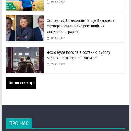
05.05.2022
Соломчук, Сольський та ще 3 нардепа:
експерт назвав найефективніших
депутатів-аграріїв
08.02.2022
Якою буде погода в останню суботу
місяця: прогнози синоптиків
29.01.2022
Завантажити ще
ПРО НАС