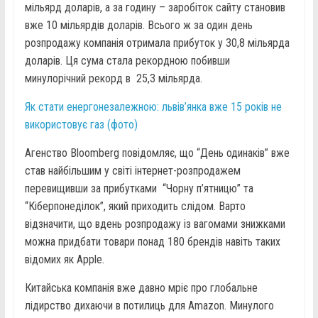
мільярд доларів, а за годину – заробіток сайту становив
вже 10 мільярдів доларів. Всього ж за один день
розпродажу компанія отримала прибуток у 30,8 мільярда
доларів. Ця сума стала рекордною побивши
минулорічний рекорд в 25,3 мільярда.
Як стати енергонезалежною: львів’янка вже 15 років не
використовує газ (фото)
Агенство Bloomberg повідомляє, що “День одинаків” вже
став найбільшим у світі інтернет-розпродажем
перевищивши за прибутками “Чорну п’ятницю” та
“Кіберпонеділок”, який приходить слідом. Варто
відзначити, що вдень розпродажу із вагомами знижками
можна придбати товари понад 180 брендів навіть таких
відомих як Apple.
Китайська компанія вже давно мріє про глобальне
лідирство дихаючи в потилиць для Amazon. Минулого