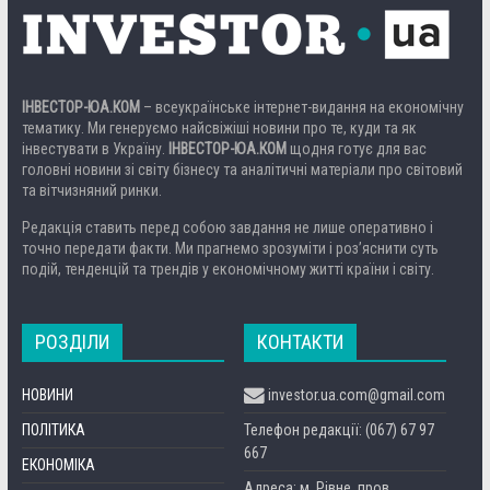
ІНВЕСТОР-ЮА.КОМ
– всеукраїнське інтернет-видання на економічну
тематику. Ми генеруємо найсвіжіші новини про те, куди та як
інвестувати в Україну.
ІНВЕСТОР-ЮА.КОМ
щодня готує для вас
головні новини зі світу бізнесу та аналітичні матеріали про світовий
та вітчизняний ринки.
Редакція ставить перед собою завдання не лише оперативно і
точно передати факти. Ми прагнемо зрозуміти і роз’яснити суть
подій, тенденцій та трендів у економічному житті країни і світу.
РОЗДІЛИ
КОНТАКТИ
НОВИНИ
investor.ua.com@gmail.com
ПОЛІТИКА
Телефон редакції: (067) 67 97
667
ЕКОНОМІКА
Адреса: м. Рівне, пров.