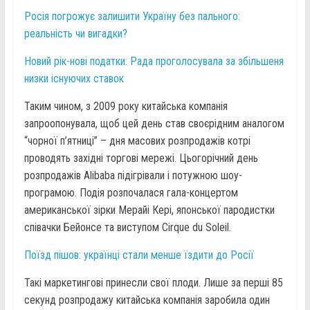
Росія погрожує залишити Україну без пального:
реальність чи вигадки?
Новий рік-нові податки: Рада проголосувала за збільшеня
низки існуючих ставок
Таким чином, з 2009 року китайська компанія
запроопонувала, щоб цей день став своєрідним аналогом
“чорної п’ятниці” – дня масових розпродажів котрі
проводять західні торгові мережі. Цьогорічний день
розпродажів Alibaba підігрівали і потужною шоу-
програмою. Подія розпочалася гала-концертом
американської зірки Мерайі Кері, японської пародистки
співачки Бейонсе та виступом Cirque du Soleil.
Поїзд пішов: українці стали менше їздити до Росії
Такі маркетингові принесли свої плоди. Лише за перші 85
секунд розпродажу китайська компанія заробила один