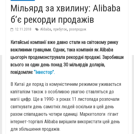
Мільярд за хвилину: Alibaba
б’є рекорди продажів
,
,
12.11.2018
Alibaba
прибуток
розпродаж
Китайські компанії вже давно стали на світовому ринку
важливими гравцями. Однак, така компанія як Alibaba
цьогоріч продемонструвала рекордні продажі. Заробивши
всього за один день понад 30 мільярдів доларів,
повідомляє
“Інвестор”.
В Китаї де поряд із комуністичним режимом уживається
капіталізм також з особливою увагою ставляться до
магії цифр. Ще в 1990- х роках 11 листопада розпочали
святкувати день самотніх людей оскільки в цей день
разом співпадають чотири одиниці. Маркетологи гігант
інтернет-торгівлі Alibaba вирішили використати цей день
для збільшення продажів.